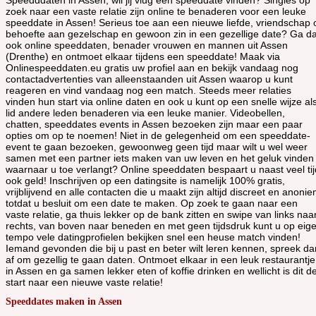
Speedddaten in Assen, wil jij vlug een speeddate vinden? Singles op
zoek naar een vaste relatie zijn online te benaderen voor een leuke
speeddate in Assen! Serieus toe aan een nieuwe liefde, vriendschap 
behoefte aan gezelschap en gewoon zin in een gezellige date? Ga d
ook online speeddaten, benader vrouwen en mannen uit Assen
(Drenthe) en ontmoet elkaar tijdens een speeddate! Maak via
Onlinespeeddaten.eu gratis uw profiel aan en bekijk vandaag nog
contactadvertenties van alleenstaanden uit Assen waarop u kunt
reageren en vind vandaag nog een match. Steeds meer relaties
vinden hun start via online daten en ook u kunt op een snelle wijze al
lid andere leden benaderen via een leuke manier. Videobellen,
chatten, speeddates events in Assen bezoeken zijn maar een paar
opties om op te noemen! Niet in de gelegenheid om een speeddate-
event te gaan bezoeken, gewoonweg geen tijd maar wilt u wel weer
samen met een partner iets maken van uw leven en het geluk vinden
waarnaar u toe verlangt? Online speeddaten bespaart u naast veel tij
ook geld! Inschrijven op een datingsite is namelijk 100% gratis,
vrijblijvend en alle contacten die u maakt zijn altijd discreet en anoni
totdat u besluit om een date te maken. Op zoek te gaan naar een
vaste relatie, ga thuis lekker op de bank zitten en swipe van links naa
rechts, van boven naar beneden en met geen tijdsdruk kunt u op eig
tempo vele datingprofielen bekijken snel een heuse match vinden!
Iemand gevonden die bij u past en beter wilt leren kennen, spreek da
af om gezellig te gaan daten. Ontmoet elkaar in een leuk restaurantje
in Assen en ga samen lekker eten of koffie drinken en wellicht is dit d
start naar een nieuwe vaste relatie!
Speeddates maken in Assen