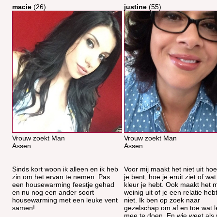
macie
(26)
justine
(55)
Vrouw zoekt Man
Vrouw zoekt Man
Assen
Assen
Sinds kort woon ik alleen en ik heb
Voor mij maakt het niet uit ho
zin om het ervan te nemen. Pas
je bent, hoe je eruit ziet of wa
een housewarming feestje gehad
kleur je hebt. Ook maakt het 
en nu nog een ander soort
weinig uit of je een relatie hebt
housewarming met een leuke vent
niet. Ik ben op zoek naar
samen!
gezelschap om af en toe wat 
mee te doen. En wie weet als