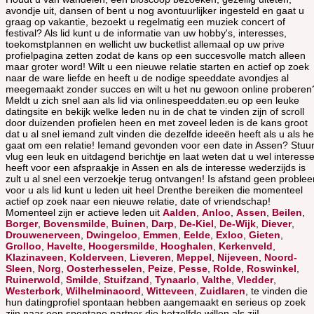
avondje uit, dansen of bent u nog avontuurlijker ingesteld en gaat u
graag op vakantie, bezoekt u regelmatig een muziek concert of
festival? Als lid kunt u de informatie van uw hobby's, interesses,
toekomstplannen en wellicht uw bucketlist allemaal op uw prive
profielpagina zetten zodat de kans op een succesvolle match alleen
maar groter word! Wilt u een nieuwe relatie starten en actief op zoek
naar de ware liefde en heeft u de nodige speeddate avondjes al
meegemaakt zonder succes en wilt u het nu gewoon online proberen
Meldt u zich snel aan als lid via onlinespeeddaten.eu op een leuke
datingsite en bekijk welke leden nu in de chat te vinden zijn of scroll
door duizenden profielen heen en met zoveel leden is de kans groot
dat u al snel iemand zult vinden die dezelfde ideeën heeft als u als he
gaat om een relatie! Iemand gevonden voor een date in Assen? Stuu
vlug een leuk en uitdagend berichtje en laat weten dat u wel interess
heeft voor een afspraakje in Assen en als de interesse wederzijds is
zult u al snel een verzoekje terug ontvangen! Is afstand geen proble
voor u als lid kunt u leden uit heel Drenthe bereiken die momenteel
actief op zoek naar een nieuwe relatie, date of vriendschap!
Momenteel zijn er actieve leden uit
Aalden
,
Anloo
,
Assen
,
Beilen
,
Borger
,
Bovensmilde
,
Buinen
,
Darp
,
De-Kiel
,
De-Wijk
,
Diever
,
Drouwenerveen
,
Dwingeloo
,
Emmen
,
Eelde
,
Exloo
,
Gieten
,
Grolloo
,
Havelte
,
Hoogersmilde
,
Hooghalen
,
Kerkenveld
,
Klazinaveen
,
Kolderveen
,
Lieveren
,
Meppel
,
Nijeveen
,
Noord-
Sleen
,
Norg
,
Oosterhesselen
,
Peize
,
Pesse
,
Rolde
,
Roswinkel
,
Ruinerwold
,
Smilde
,
Stuifzand
,
Tynaarlo
,
Valthe
,
Vledder
,
Westerbork
,
Wilhelminaoord
,
Witteveen
,
Zuidlaren
, te vinden die
hun datingprofiel spontaan hebben aangemaakt en serieus op zoek
zijn naar een spontane partner die hetzelfde willen als zij!