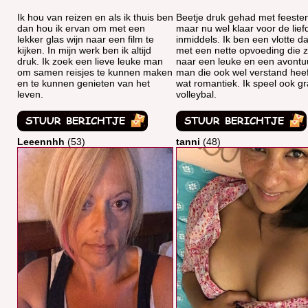
Ik hou van reizen en als ik thuis ben
Beetje druk gehad met feeste
dan hou ik ervan om met een
maar nu wel klaar voor de lief
lekker glas wijn naar een film te
inmiddels. Ik ben een vlotte 
kijken. In mijn werk ben ik altijd
met een nette opvoeding die 
druk. Ik zoek een lieve leuke man
naar een leuke en een avontuu
om samen reisjes te kunnen maken
man die ook wel verstand heef
en te kunnen genieten van het
wat romantiek. Ik speel ook g
leven.
volleybal.
Leeennhh
(53)
tanni
(48)