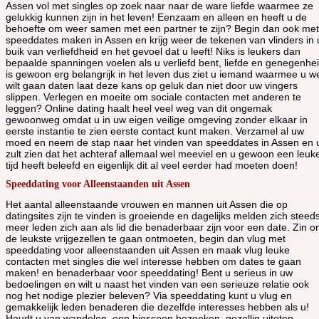
Assen vol met singles op zoek naar naar de ware liefde waarmee ze
gelukkig kunnen zijn in het leven! Eenzaam en alleen en heeft u de
behoefte om weer samen met een partner te zijn? Begin dan ook met
speeddates maken in Assen en krijg weer de tekenen van vlinders in 
buik van verliefdheid en het gevoel dat u leeft! Niks is leukers dan
bepaalde spanningen voelen als u verliefd bent, liefde en genegenhe
is gewoon erg belangrijk in het leven dus ziet u iemand waarmee u w
wilt gaan daten laat deze kans op geluk dan niet door uw vingers
slippen. Verlegen en moeite om sociale contacten met anderen te
leggen? Online dating haalt heel veel weg van dit ongemak
gewoonweg omdat u in uw eigen veilige omgeving zonder elkaar in
eerste instantie te zien eerste contact kunt maken. Verzamel al uw
moed en neem de stap naar het vinden van speeddates in Assen en 
zult zien dat het achteraf allemaal wel meeviel en u gewoon een leuk
tijd heeft beleefd en eigenlijk dit al veel eerder had moeten doen!
Speeddating voor Alleenstaanden uit Assen
Het aantal alleenstaande vrouwen en mannen uit Assen die op
datingsites zijn te vinden is groeiende en dagelijks melden zich steed
meer leden zich aan als lid die benaderbaar zijn voor een date. Zin 
de leukste vrijgezellen te gaan ontmoeten, begin dan vlug met
speeddating voor alleenstaanden uit Assen en maak vlug leuke
contacten met singles die wel interesse hebben om dates te gaan
maken! en benaderbaar voor speeddating! Bent u serieus in uw
bedoelingen en wilt u naast het vinden van een serieuze relatie ook
nog het nodige plezier beleven? Via speeddating kunt u vlug en
gemakkelijk leden benaderen die dezelfde interesses hebben als u!
Houdt u van wandelen, een bioscoop bezoeken, gezellig uiteten,