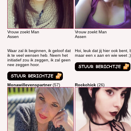
Vrouw zoekt Man
Vrouw zoekt Man
Assen
Assen
Waar zal ik beginnen, ik geloof dat
Hoi, leuk dat jij hier ook bent, 
ik te veel wensen heb. Neem het
maar een x aan en wie weet ;)
initiatief zou ik zeggen, ik zal geen
nee zeggen hoor.
Monawillevenspartner
(57)
Rockchick
(26)