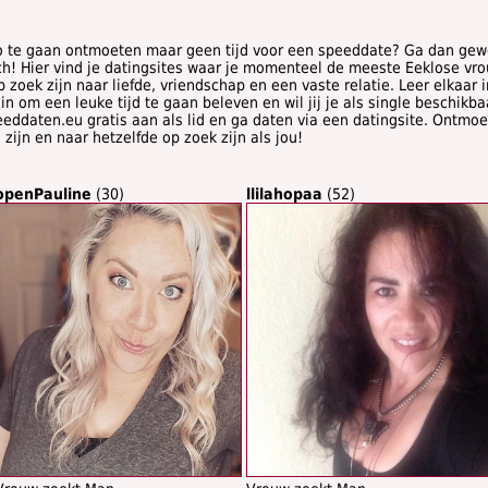
lo te gaan ontmoeten maar geen tijd voor een speeddate? Ga dan gew
ch! Hier vind je datingsites waar je momenteel de meeste Eeklose v
p zoek zijn naar liefde, vriendschap en een vaste relatie. Leer elkaar
in om een leuke tijd te gaan beleven en wil jij je als single beschikb
eddaten.eu gratis aan als lid en ga daten via een datingsite. Ontm
zijn en naar hetzelfde op zoek zijn als jou!
openPauline
(30)
llilahopaa
(52)