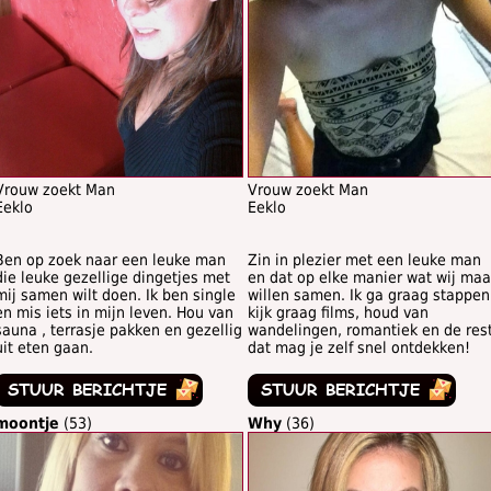
Vrouw zoekt Man
Vrouw zoekt Man
Eeklo
Eeklo
Ben op zoek naar een leuke man
Zin in plezier met een leuke man
die leuke gezellige dingetjes met
en dat op elke manier wat wij maa
mij samen wilt doen. Ik ben single
willen samen. Ik ga graag stappen
en mis iets in mijn leven. Hou van
kijk graag films, houd van
sauna , terrasje pakken en gezellig
wandelingen, romantiek en de res
uit eten gaan.
dat mag je zelf snel ontdekken!
moontje
(53)
Why
(36)