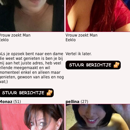
Vrouw zoekt Man
Vrouw zoekt Man
Eeklo
Eeklo
ALs je opzoek bent naar een dame
Vertel ik later.
die weet wat genieten is ben je bij
mij aan het juiste adres, heb veel
ellende meegemaakt en wil
momenteel enkel en alleen maar
genieten, gewoon van alles en nog
wat;)
Monaz
(51)
pellina
(27)