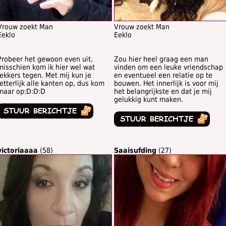
Vrouw zoekt Man
Vrouw zoekt Man
Eeklo
Eeklo
Probeer het gewoon even uit,
Zou hier heel graag een man
misschien kom ik hier wel wat
vinden om een leuke vriendschap
lekkers tegen. Met mij kun je
en eventueel een relatie op te
letterlijk alle kanten op, dus kom
bouwen. Het innerlijk is voor mij
maar op:D:D:D
het belangrijkste en dat je mij
gelukkig kunt maken.
victoriaaaa
(58)
Saaisufding
(27)