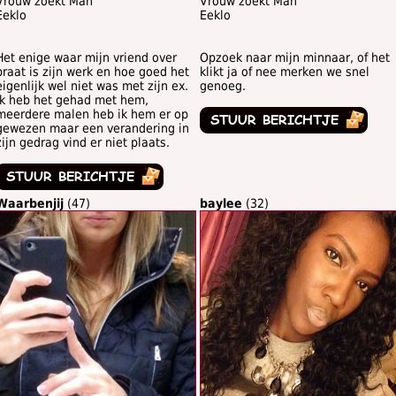
Vrouw zoekt Man
Vrouw zoekt Man
Eeklo
Eeklo
Het enige waar mijn vriend over
Opzoek naar mijn minnaar, of het
praat is zijn werk en hoe goed het
klikt ja of nee merken we snel
eigenlijk wel niet was met zijn ex.
genoeg.
Ik heb het gehad met hem,
meerdere malen heb ik hem er op
gewezen maar een verandering in
zijn gedrag vind er niet plaats.
Waarbenjij
(47)
baylee
(32)