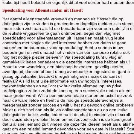
leuke tijd heeft beleefd en eigenlijk dit al veel eerder had moeten doe
Speeddating voor Alleenstaanden uit Hasselt
Het aantal alleenstaande vrouwen en mannen uit Hasselt die op
datingsites zijn te vinden is groeiende en dagelijks melden zich steed
meer leden zich aan als lid die benaderbaar zijn voor een date. Zin 
de leukste vrijgezellen te gaan ontmoeten, begin dan vlug met
speeddating voor alleenstaanden uit Hasselt en maak vlug leuke
contacten met singles die wel interesse hebben om dates te gaan
maken! en benaderbaar voor speeddating! Bent u serieus in uw
bedoelingen en wilt u naast het vinden van een serieuze relatie ook
nog het nodige plezier beleven? Via speeddating kunt u vlug en
gemakkelijk leden benaderen die dezelfde interesses hebben als u!
Houdt u van wandelen, een bioscoop bezoeken, gezellig uiteten,
avondje uit, dansen of bent u nog avontuurlijker ingesteld en gaat u
graag op vakantie, bezoekt u regelmatig een muziek concert of
festival? Als lid kunt u de informatie van uw hobby's, interesses,
toekomstplannen en wellicht uw bucketlist allemaal op uw prive
profielpagina zetten zodat de kans op een succesvolle match alleen
maar groter word! Wilt u een nieuwe relatie starten en actief op zoek
naar de ware liefde en heeft u de nodige speeddate avondjes al
meegemaakt zonder succes en wilt u het nu gewoon online proberen
Meldt u zich snel aan als lid via onlinespeeddaten.eu op een leuke
datingsite en bekijk welke leden nu in de chat te vinden zijn of scroll
door duizenden profielen heen en met zoveel leden is de kans groot
dat u al snel iemand zult vinden die dezelfde ideeën heeft als u als he
gaat om een relatie! Iemand gevonden voor een date in Hasselt? Stu
vlug een leuk en uitdagend berichtje en laat weten dat u wel interess