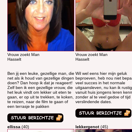
Vrouw zoekt Man
Vrouw zoekt Man
Hasselt
Hasselt
Ben jij een leuke, gezellige man, die
Wil wel eens hier mijn geluk
net als ik houd van gezellige dingen
beproeven, heb nou niet bepa
doen? Dan hoop ik dat je reageert!
veel succes in het normale
Zelf ben ik een gezellige vrouw, die
uitgaansleven, nu kan ik rustig
het leuk vindt om lekker uit eten te
vanuit huis jongens leren ken
gaan, er op uit te trekken, te koken,
zonder al te veel gedoe of tijd
te reizen, naar de film te gaan of
verslindende dates.
een terrasje te pakken
ellissa
(40)
lekkergenot
(45)