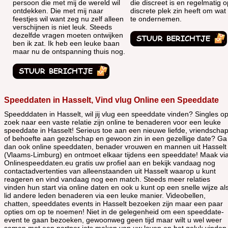
persoon die met mij de wereld wil
die discreet is en regelmatig 
ontdekken. Die met mij naar
discrete plek zin heeft om wat
feestjes wil want zeg nu zelf alleen
te ondernemen.
verschijnen is niet leuk. Steeds
dezelfde vragen moeten ontwijken
ben ik zat. Ik heb een leuke baan
maar nu de ontspanning thuis nog.
Speeddaten in Hasselt, Vind vlug Online een Speeddate
Speedddaten in Hasselt, wil jij vlug een speeddate vinden? Singles o
zoek naar een vaste relatie zijn online te benaderen voor een leuke
speeddate in Hasselt! Serieus toe aan een nieuwe liefde, vriendscha
of behoefte aan gezelschap en gewoon zin in een gezellige date? Ga
dan ook online speeddaten, benader vrouwen en mannen uit Hasselt
(Vlaams-Limburg) en ontmoet elkaar tijdens een speeddate! Maak vi
Onlinespeeddaten.eu gratis uw profiel aan en bekijk vandaag nog
contactadvertenties van alleenstaanden uit Hasselt waarop u kunt
reageren en vind vandaag nog een match. Steeds meer relaties
vinden hun start via online daten en ook u kunt op een snelle wijze al
lid andere leden benaderen via een leuke manier. Videobellen,
chatten, speeddates events in Hasselt bezoeken zijn maar een paar
opties om op te noemen! Niet in de gelegenheid om een speeddate-
event te gaan bezoeken, gewoonweg geen tijd maar wilt u wel weer