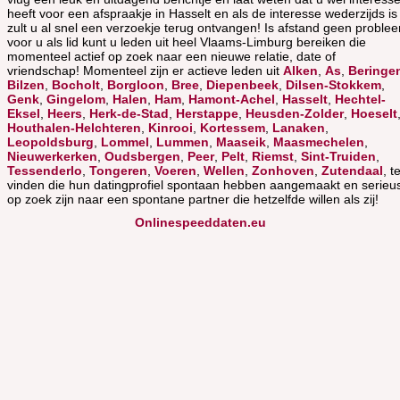
heeft voor een afspraakje in Hasselt en als de interesse wederzijds is
zult u al snel een verzoekje terug ontvangen! Is afstand geen proble
voor u als lid kunt u leden uit heel Vlaams-Limburg bereiken die
momenteel actief op zoek naar een nieuwe relatie, date of
vriendschap! Momenteel zijn er actieve leden uit
Alken
,
As
,
Beringe
Bilzen
,
Bocholt
,
Borgloon
,
Bree
,
Diepenbeek
,
Dilsen-Stokkem
,
Genk
,
Gingelom
,
Halen
,
Ham
,
Hamont-Achel
,
Hasselt
,
Hechtel-
Eksel
,
Heers
,
Herk-de-Stad
,
Herstappe
,
Heusden-Zolder
,
Hoeselt
Houthalen-Helchteren
,
Kinrooi
,
Kortessem
,
Lanaken
,
Leopoldsburg
,
Lommel
,
Lummen
,
Maaseik
,
Maasmechelen
,
Nieuwerkerken
,
Oudsbergen
,
Peer
,
Pelt
,
Riemst
,
Sint-Truiden
,
Tessenderlo
,
Tongeren
,
Voeren
,
Wellen
,
Zonhoven
,
Zutendaal
, t
vinden die hun datingprofiel spontaan hebben aangemaakt en serieu
op zoek zijn naar een spontane partner die hetzelfde willen als zij!
Onlinespeeddaten.eu