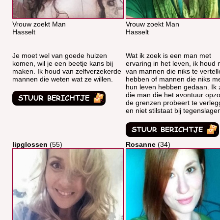
Vrouw zoekt Man
Vrouw zoekt Man
Hasselt
Hasselt
Je moet wel van goede huizen
Wat ik zoek is een man met
komen, wil je een beetje kans bij
ervaring in het leven, ik houd n
maken. Ik houd van zelfverzekerde
van mannen die niks te vertel
mannen die weten wat ze willen.
hebben of mannen die niks m
hun leven hebben gedaan. Ik 
die man die het avontuur opzo
de grenzen probeert te verle
en niet stilstaat bij tegenslage
lipglossen
(55)
Rosanne
(34)