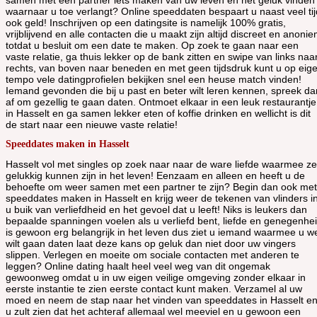
samen met een partner iets maken van uw leven en het geluk vinden
waarnaar u toe verlangt? Online speeddaten bespaart u naast veel tij
ook geld! Inschrijven op een datingsite is namelijk 100% gratis,
vrijblijvend en alle contacten die u maakt zijn altijd discreet en anoni
totdat u besluit om een date te maken. Op zoek te gaan naar een
vaste relatie, ga thuis lekker op de bank zitten en swipe van links naa
rechts, van boven naar beneden en met geen tijdsdruk kunt u op eig
tempo vele datingprofielen bekijken snel een heuse match vinden!
Iemand gevonden die bij u past en beter wilt leren kennen, spreek da
af om gezellig te gaan daten. Ontmoet elkaar in een leuk restaurantje
in Hasselt en ga samen lekker eten of koffie drinken en wellicht is dit
de start naar een nieuwe vaste relatie!
Speeddates maken in Hasselt
Hasselt vol met singles op zoek naar naar de ware liefde waarmee ze
gelukkig kunnen zijn in het leven! Eenzaam en alleen en heeft u de
behoefte om weer samen met een partner te zijn? Begin dan ook met
speeddates maken in Hasselt en krijg weer de tekenen van vlinders i
u buik van verliefdheid en het gevoel dat u leeft! Niks is leukers dan
bepaalde spanningen voelen als u verliefd bent, liefde en genegenhe
is gewoon erg belangrijk in het leven dus ziet u iemand waarmee u w
wilt gaan daten laat deze kans op geluk dan niet door uw vingers
slippen. Verlegen en moeite om sociale contacten met anderen te
leggen? Online dating haalt heel veel weg van dit ongemak
gewoonweg omdat u in uw eigen veilige omgeving zonder elkaar in
eerste instantie te zien eerste contact kunt maken. Verzamel al uw
moed en neem de stap naar het vinden van speeddates in Hasselt e
u zult zien dat het achteraf allemaal wel meeviel en u gewoon een