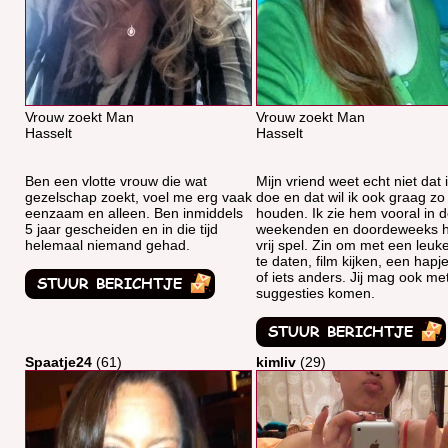
Vrouw zoekt Man
Vrouw zoekt Man
Hasselt
Hasselt
Ben een vlotte vrouw die wat
Mijn vriend weet echt niet dat i
gezelschap zoekt, voel me erg vaak
doe en dat wil ik ook graag zo
eenzaam en alleen. Ben inmiddels
houden. Ik zie hem vooral in 
5 jaar gescheiden en in die tijd
weekenden en doordeweeks h
helemaal niemand gehad.
vrij spel. Zin om met een leu
te daten, film kijken, een hapj
of iets anders. Jij mag ook me
suggesties komen.
Spaatje24
(61)
kimliv
(29)