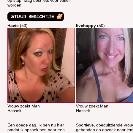
op stap. Mag best iets voor vaker
worden!
Havie
(53)
livehappy
(50)
Vrouw zoekt Man
Vrouw zoekt Man
Hasselt
Hasselt
Een goede dag, ik ben nu hier
Sportieve, goeduitziende vrou
omdat ik opzoek ben naar een
gebonden en opzoek naar ie