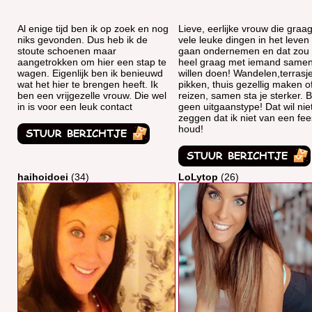
Al enige tijd ben ik op zoek en nog
Lieve, eerlijke vrouw die graa
niks gevonden. Dus heb ik de
vele leuke dingen in het leven 
stoute schoenen maar
gaan ondernemen en dat zou 
aangetrokken om hier een stap te
heel graag met iemand same
wagen. Eigenlijk ben ik benieuwd
willen doen! Wandelen,terrasj
wat het hier te brengen heeft. Ik
pikken, thuis gezellig maken of
ben een vrijgezelle vrouw. Die wel
reizen, samen sta je sterker. 
in is voor een leuk contact
geen uitgaanstype! Dat wil nie
zeggen dat ik niet van een fee
houd!
haihoidoei
(34)
LoLytop
(26)