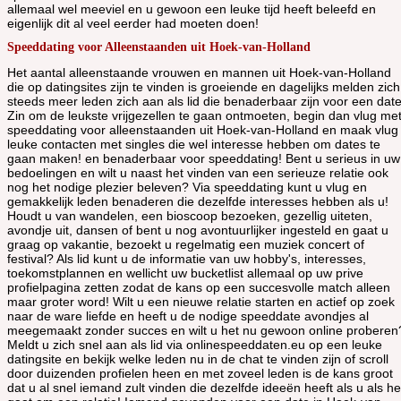
allemaal wel meeviel en u gewoon een leuke tijd heeft beleefd en
eigenlijk dit al veel eerder had moeten doen!
Speeddating voor Alleenstaanden uit Hoek-van-Holland
Het aantal alleenstaande vrouwen en mannen uit Hoek-van-Holland
die op datingsites zijn te vinden is groeiende en dagelijks melden zich
steeds meer leden zich aan als lid die benaderbaar zijn voor een date
Zin om de leukste vrijgezellen te gaan ontmoeten, begin dan vlug me
speeddating voor alleenstaanden uit Hoek-van-Holland en maak vlug
leuke contacten met singles die wel interesse hebben om dates te
gaan maken! en benaderbaar voor speeddating! Bent u serieus in uw
bedoelingen en wilt u naast het vinden van een serieuze relatie ook
nog het nodige plezier beleven? Via speeddating kunt u vlug en
gemakkelijk leden benaderen die dezelfde interesses hebben als u!
Houdt u van wandelen, een bioscoop bezoeken, gezellig uiteten,
avondje uit, dansen of bent u nog avontuurlijker ingesteld en gaat u
graag op vakantie, bezoekt u regelmatig een muziek concert of
festival? Als lid kunt u de informatie van uw hobby's, interesses,
toekomstplannen en wellicht uw bucketlist allemaal op uw prive
profielpagina zetten zodat de kans op een succesvolle match alleen
maar groter word! Wilt u een nieuwe relatie starten en actief op zoek
naar de ware liefde en heeft u de nodige speeddate avondjes al
meegemaakt zonder succes en wilt u het nu gewoon online proberen
Meldt u zich snel aan als lid via onlinespeeddaten.eu op een leuke
datingsite en bekijk welke leden nu in de chat te vinden zijn of scroll
door duizenden profielen heen en met zoveel leden is de kans groot
dat u al snel iemand zult vinden die dezelfde ideeën heeft als u als he