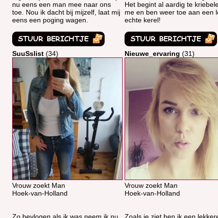
nu eens een man mee naar ons
Het begint al aardig te kriebele
toe. Nou ik dacht bij mijzelf, laat mij
me en ben weer toe aan een l
eens een poging wagen.
echte kerel!
SuuSslist
(34)
Nieuwe_ervaring
(31)
Vrouw zoekt Man
Vrouw zoekt Man
Hoek-van-Holland
Hoek-van-Holland
Zo bevlogen als ik was neem ik nu
Zoals je ziet ben ik een lekker