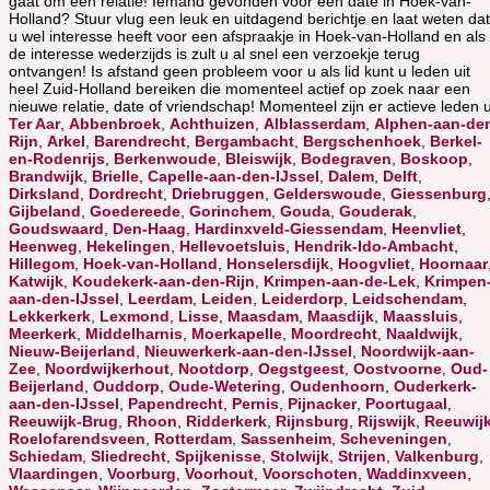
gaat om een relatie! Iemand gevonden voor een date in Hoek-van-
Holland? Stuur vlug een leuk en uitdagend berichtje en laat weten dat
u wel interesse heeft voor een afspraakje in Hoek-van-Holland en als
de interesse wederzijds is zult u al snel een verzoekje terug
ontvangen! Is afstand geen probleem voor u als lid kunt u leden uit
heel Zuid-Holland bereiken die momenteel actief op zoek naar een
nieuwe relatie, date of vriendschap! Momenteel zijn er actieve leden u
Ter Aar
,
Abbenbroek
,
Achthuizen
,
Alblasserdam
,
Alphen-aan-de
Rijn
,
Arkel
,
Barendrecht
,
Bergambacht
,
Bergschenhoek
,
Berkel-
en-Rodenrijs
,
Berkenwoude
,
Bleiswijk
,
Bodegraven
,
Boskoop
,
Brandwijk
,
Brielle
,
Capelle-aan-den-IJssel
,
Dalem
,
Delft
,
Dirksland
,
Dordrecht
,
Driebruggen
,
Gelderswoude
,
Giessenburg
Gijbeland
,
Goedereede
,
Gorinchem
,
Gouda
,
Gouderak
,
Goudswaard
,
Den-Haag
,
Hardinxveld-Giessendam
,
Heenvliet
,
Heenweg
,
Hekelingen
,
Hellevoetsluis
,
Hendrik-Ido-Ambacht
,
Hillegom
,
Hoek-van-Holland
,
Honselersdijk
,
Hoogvliet
,
Hoornaar
Katwijk
,
Koudekerk-aan-den-Rijn
,
Krimpen-aan-de-Lek
,
Krimpen
aan-den-IJssel
,
Leerdam
,
Leiden
,
Leiderdorp
,
Leidschendam
,
Lekkerkerk
,
Lexmond
,
Lisse
,
Maasdam
,
Maasdijk
,
Maassluis
,
Meerkerk
,
Middelharnis
,
Moerkapelle
,
Moordrecht
,
Naaldwijk
,
Nieuw-Beijerland
,
Nieuwerkerk-aan-den-IJssel
,
Noordwijk-aan-
Zee
,
Noordwijkerhout
,
Nootdorp
,
Oegstgeest
,
Oostvoorne
,
Oud-
Beijerland
,
Ouddorp
,
Oude-Wetering
,
Oudenhoorn
,
Ouderkerk-
aan-den-IJssel
,
Papendrecht
,
Pernis
,
Pijnacker
,
Poortugaal
,
Reeuwijk-Brug
,
Rhoon
,
Ridderkerk
,
Rijnsburg
,
Rijswijk
,
Reeuwij
Roelofarendsveen
,
Rotterdam
,
Sassenheim
,
Scheveningen
,
Schiedam
,
Sliedrecht
,
Spijkenisse
,
Stolwijk
,
Strijen
,
Valkenburg
,
Vlaardingen
,
Voorburg
,
Voorhout
,
Voorschoten
,
Waddinxveen
,