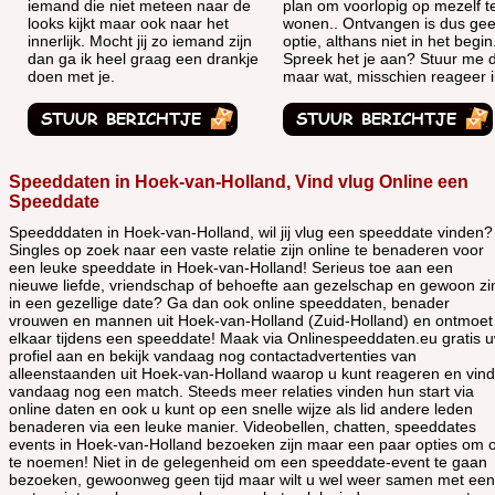
iemand die niet meteen naar de
plan om voorlopig op mezelf t
looks kijkt maar ook naar het
wonen.. Ontvangen is dus ge
innerlijk. Mocht jij zo iemand zijn
optie, althans niet in het begin
dan ga ik heel graag een drankje
Spreek het je aan? Stuur me 
doen met je.
maar wat, misschien reageer i
Speeddaten in Hoek-van-Holland, Vind vlug Online een
Speeddate
Speedddaten in Hoek-van-Holland, wil jij vlug een speeddate vinden?
Singles op zoek naar een vaste relatie zijn online te benaderen voor
een leuke speeddate in Hoek-van-Holland! Serieus toe aan een
nieuwe liefde, vriendschap of behoefte aan gezelschap en gewoon zi
in een gezellige date? Ga dan ook online speeddaten, benader
vrouwen en mannen uit Hoek-van-Holland (Zuid-Holland) en ontmoet
elkaar tijdens een speeddate! Maak via Onlinespeeddaten.eu gratis 
profiel aan en bekijk vandaag nog contactadvertenties van
alleenstaanden uit Hoek-van-Holland waarop u kunt reageren en vind
vandaag nog een match. Steeds meer relaties vinden hun start via
online daten en ook u kunt op een snelle wijze als lid andere leden
benaderen via een leuke manier. Videobellen, chatten, speeddates
events in Hoek-van-Holland bezoeken zijn maar een paar opties om 
te noemen! Niet in de gelegenheid om een speeddate-event te gaan
bezoeken, gewoonweg geen tijd maar wilt u wel weer samen met een