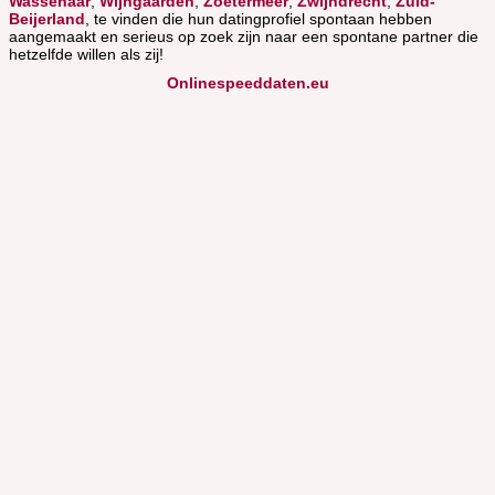
Wassenaar
,
Wijngaarden
,
Zoetermeer
,
Zwijndrecht
,
Zuid-
Beijerland
, te vinden die hun datingprofiel spontaan hebben
aangemaakt en serieus op zoek zijn naar een spontane partner die
hetzelfde willen als zij!
Onlinespeeddaten.eu