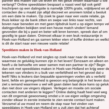
partner iets maken van uw leven en het geluk vinden waarnaar u toe
verlangt? Online speeddaten bespaart u naast veel tijd ook geld!
Inschrijven op een datingsite is namelijk 100% gratis, vrijblijvend en al
contacten die u maakt zijn altijd discreet en anoniem totdat u besluit
om een date te maken. Op zoek te gaan naar een vaste relatie, ga
thuis lekker op de bank zitten en swipe van links naar rechts, van
boven naar beneden en met geen tijdsdruk kunt u op eigen tempo ve
datingprofielen bekijken snel een heuse match vinden! Iemand
gevonden die bij u past en beter wilt leren kennen, spreek dan af om
gezellig te gaan daten. Ontmoet elkaar in een leuk restaurantje in
Hoek-van-Holland en ga samen lekker eten of koffie drinken en wellic
is dit de start naar een nieuwe vaste relatie!
Speeddates maken in Hoek-van-Holland
Hoek-van-Holland vol met singles op zoek naar naar de ware liefde
waarmee ze gelukkig kunnen zijn in het leven! Eenzaam en alleen en
heeft u de behoefte om weer samen met een partner te zijn? Begin
dan ook met speeddates maken in Hoek-van-Holland en krijg weer d
tekenen van vlinders in u buik van verliefdheid en het gevoel dat u
leeft! Niks is leukers dan bepaalde spanningen voelen als u verliefd
bent, liefde en genegenheid is gewoon erg belangrijk in het leven dus
ziet u iemand waarmee u wel wilt gaan daten laat deze kans op geluk
dan niet door uw vingers slippen. Verlegen en moeite om sociale
contacten met anderen te leggen? Online dating haalt heel veel weg
van dit ongemak gewoonweg omdat u in uw eigen veilige omgeving
zonder elkaar in eerste instantie te zien eerste contact kunt maken.
Verzamel al uw moed en neem de stap naar het vinden van
speeddates in Hoek-van-Holland en u zult zien dat het achteraf