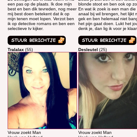
een pas op de plaats. Ik doe mijn
blonde stoot en ben ook op zo
best en ben dik tevreden, nog meer
En wat ik zoek is een man die 
mij best doen betekent dat ik op
anaal bij wil brengen, het lijkt m
mijn tenen moet lopen. Verzot ben
gek en ben helemaal niet ban
ik op detective romans en ben een
het pijn gaat doen. Lukt het jo
selectieve tv kijker.
denk je, dan lig ik voor je klaar
Tralalax
(55)
Desleutel
(25)
Vrouw zoekt Man
Vrouw zoekt Man