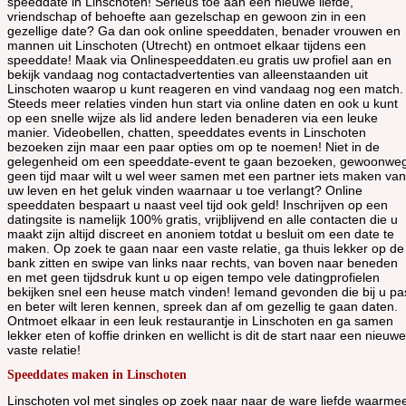
speeddate in Linschoten! Serieus toe aan een nieuwe liefde,
vriendschap of behoefte aan gezelschap en gewoon zin in een
gezellige date? Ga dan ook online speeddaten, benader vrouwen en
mannen uit Linschoten (Utrecht) en ontmoet elkaar tijdens een
speeddate! Maak via Onlinespeeddaten.eu gratis uw profiel aan en
bekijk vandaag nog contactadvertenties van alleenstaanden uit
Linschoten waarop u kunt reageren en vind vandaag nog een match.
Steeds meer relaties vinden hun start via online daten en ook u kunt
op een snelle wijze als lid andere leden benaderen via een leuke
manier. Videobellen, chatten, speeddates events in Linschoten
bezoeken zijn maar een paar opties om op te noemen! Niet in de
gelegenheid om een speeddate-event te gaan bezoeken, gewoonwe
geen tijd maar wilt u wel weer samen met een partner iets maken van
uw leven en het geluk vinden waarnaar u toe verlangt? Online
speeddaten bespaart u naast veel tijd ook geld! Inschrijven op een
datingsite is namelijk 100% gratis, vrijblijvend en alle contacten die u
maakt zijn altijd discreet en anoniem totdat u besluit om een date te
maken. Op zoek te gaan naar een vaste relatie, ga thuis lekker op de
bank zitten en swipe van links naar rechts, van boven naar beneden
en met geen tijdsdruk kunt u op eigen tempo vele datingprofielen
bekijken snel een heuse match vinden! Iemand gevonden die bij u pa
en beter wilt leren kennen, spreek dan af om gezellig te gaan daten.
Ontmoet elkaar in een leuk restaurantje in Linschoten en ga samen
lekker eten of koffie drinken en wellicht is dit de start naar een nieuwe
vaste relatie!
Speeddates maken in Linschoten
Linschoten vol met singles op zoek naar naar de ware liefde waarme