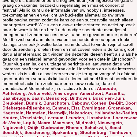
avondje uit, dansen of bent u nog avontuurlijker ingesteld en gaat u
graag op vakantie, bezoekt u regelmatig een muziek concert of
festival? Als lid kunt u de informatie van uw hobby's, interesses,
toekomstplannen en wellicht uw bucketlist allemaal op uw prive
profielpagina zetten zodat de kans op een succesvolle match alleen
maar groter word! Wilt u een nieuwe relatie starten en actief op zoek
naar de ware liefde en heeft u de nodige speeddate avondjes al
meegemaakt zonder succes en wilt u het nu gewoon online proberen
Meldt u zich snel aan als lid via onlinespeeddaten.eu op een leuke
datingsite en bekijk welke leden nu in de chat te vinden zijn of scroll
door duizenden profielen heen en met zoveel leden is de kans groot
dat u al snel iemand zult vinden die dezelfde ideeën heeft als u als he
gaat om een relatie! Iemand gevonden voor een date in Linschoten?
Stuur vlug een leuk en uitdagend berichtje en laat weten dat u wel
interesse heeft voor een afspraakje in Linschoten en als de interesse
wederzijds is zult u al snel een verzoekje terug ontvangen! Is afstand
geen probleem voor u als lid kunt u leden uit heel Utrecht bereiken di
momenteel actief op zoek naar een nieuwe relatie, date of
vriendschap! Momenteel zijn er actieve leden uit
Abcoude
,
Achterberg
,
Achterveld
,
Amerongen
,
Amersfoort
,
Auserltiz
,
Baambrugge
,
Baarn
,
Benschop
,
Bilthoven
,
Bosch-en-Duin
,
Breukelen
,
Bunnik
,
Bunschoten
,
Cabouw
,
Cothen
,
De-Bilt
,
Door
Driebergen-Rijsenburg
,
Eemnes
,
Elst
,
Everdingen
,
Groenekan
,
Hagestein
,
Harmelen
,
Heeswijk
,
Hekendorp
,
Hollandsche-Radin
Houten
,
IJsselstein
,
Leersum
,
Leusden
,
Linschoten
,
Loenen-aa
de-Vecht
,
Lopik
,
Maarn
,
Maarssen
,
Mijdrecht
,
Nieuwegein
,
Nigtevecht
,
Odijk
,
Oudewater
,
Rhenen
,
Schalkwijk
,
Soest
,
Soestdijk
,
Soesterberg
,
Spakenburg
,
Stoutenburg
,
Tienhoven
,