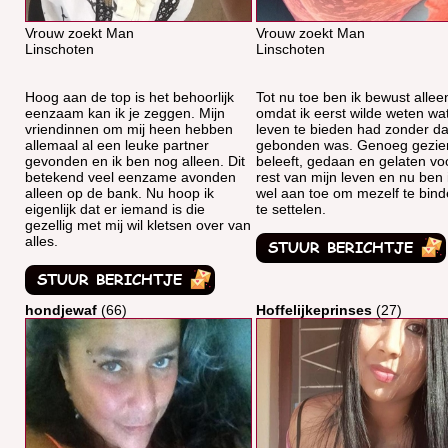
Vrouw zoekt Man
Vrouw zoekt Man
Linschoten
Linschoten
Hoog aan de top is het behoorlijk
Tot nu toe ben ik bewust allee
eenzaam kan ik je zeggen. Mijn
omdat ik eerst wilde weten wa
vriendinnen om mij heen hebben
leven te bieden had zonder dat
allemaal al een leuke partner
gebonden was. Genoeg gezie
gevonden en ik ben nog alleen. Dit
beleeft, gedaan en gelaten vo
betekend veel eenzame avonden
rest van mijn leven en nu ben 
alleen op de bank. Nu hoop ik
wel aan toe om mezelf te bin
eigenlijk dat er iemand is die
te settelen.
gezellig met mij wil kletsen over van
alles.
hondjewaf
(66)
Hoffelijkeprinses
(27)