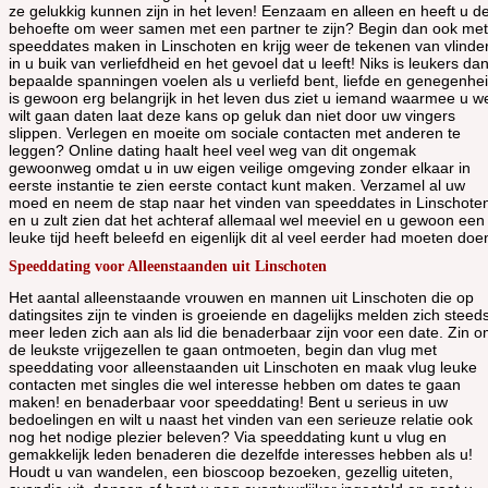
ze gelukkig kunnen zijn in het leven! Eenzaam en alleen en heeft u d
behoefte om weer samen met een partner te zijn? Begin dan ook met
speeddates maken in Linschoten en krijg weer de tekenen van vlinde
in u buik van verliefdheid en het gevoel dat u leeft! Niks is leukers da
bepaalde spanningen voelen als u verliefd bent, liefde en genegenhe
is gewoon erg belangrijk in het leven dus ziet u iemand waarmee u w
wilt gaan daten laat deze kans op geluk dan niet door uw vingers
slippen. Verlegen en moeite om sociale contacten met anderen te
leggen? Online dating haalt heel veel weg van dit ongemak
gewoonweg omdat u in uw eigen veilige omgeving zonder elkaar in
eerste instantie te zien eerste contact kunt maken. Verzamel al uw
moed en neem de stap naar het vinden van speeddates in Linschote
en u zult zien dat het achteraf allemaal wel meeviel en u gewoon een
leuke tijd heeft beleefd en eigenlijk dit al veel eerder had moeten doe
Speeddating voor Alleenstaanden uit Linschoten
Het aantal alleenstaande vrouwen en mannen uit Linschoten die op
datingsites zijn te vinden is groeiende en dagelijks melden zich steed
meer leden zich aan als lid die benaderbaar zijn voor een date. Zin 
de leukste vrijgezellen te gaan ontmoeten, begin dan vlug met
speeddating voor alleenstaanden uit Linschoten en maak vlug leuke
contacten met singles die wel interesse hebben om dates te gaan
maken! en benaderbaar voor speeddating! Bent u serieus in uw
bedoelingen en wilt u naast het vinden van een serieuze relatie ook
nog het nodige plezier beleven? Via speeddating kunt u vlug en
gemakkelijk leden benaderen die dezelfde interesses hebben als u!
Houdt u van wandelen, een bioscoop bezoeken, gezellig uiteten,