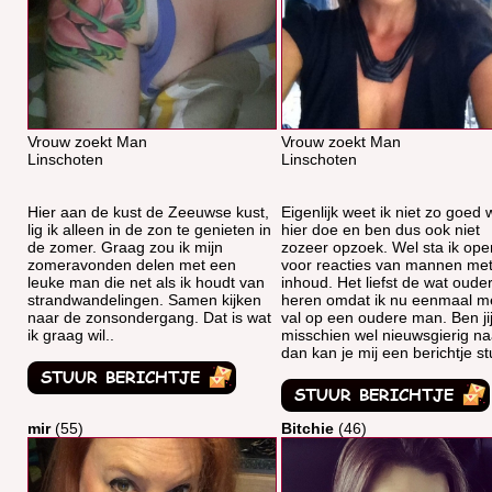
Vrouw zoekt Man
Vrouw zoekt Man
Linschoten
Linschoten
Hier aan de kust de Zeeuwse kust,
Eigenlijk weet ik niet zo goed w
lig ik alleen in de zon te genieten in
hier doe en ben dus ook niet
de zomer. Graag zou ik mijn
zozeer opzoek. Wel sta ik ope
zomeravonden delen met een
voor reacties van mannen me
leuke man die net als ik houdt van
inhoud. Het liefst de wat oude
strandwandelingen. Samen kijken
heren omdat ik nu eenmaal m
naar de zonsondergang. Dat is wat
val op een oudere man. Ben ji
ik graag wil..
misschien wel nieuwsgierig na
dan kan je mij een berichtje st
mir
(55)
Bitchie
(46)