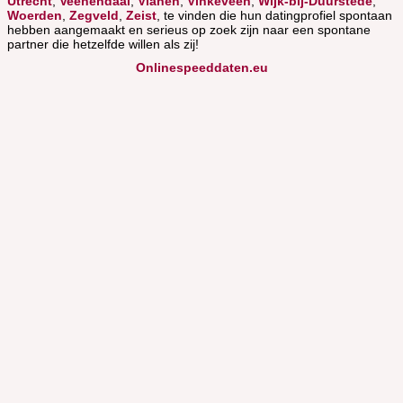
Utrecht
,
Veenendaal
,
Vianen
,
Vinkeveen
,
Wijk-bij-Duurstede
,
Woerden
,
Zegveld
,
Zeist
, te vinden die hun datingprofiel spontaan
hebben aangemaakt en serieus op zoek zijn naar een spontane
partner die hetzelfde willen als zij!
Onlinespeeddaten.eu