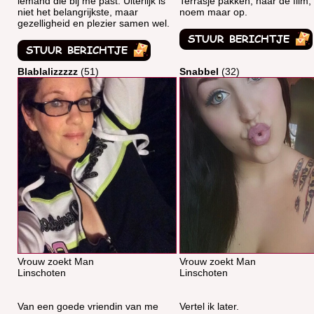
iemand die bij me past. Uiterlijk is
Terrasje pakken, naar de film,
niet het belangrijkste, maar
noem maar op.
gezelligheid en plezier samen wel.
Blablalizzzzz
(51)
Snabbel
(32)
Vrouw zoekt Man
Vrouw zoekt Man
Linschoten
Linschoten
Van een goede vriendin van me
Vertel ik later.