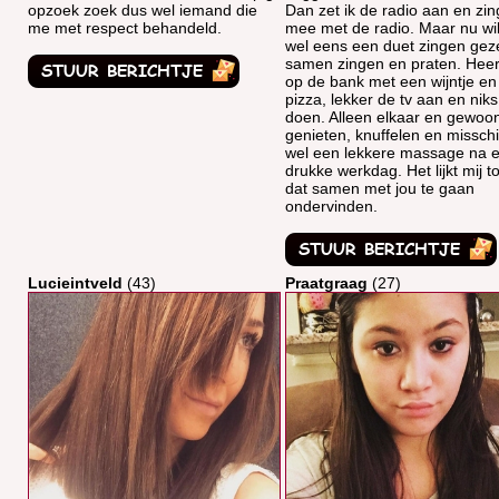
opzoek zoek dus wel iemand die
Dan zet ik de radio aan en zin
me met respect behandeld.
mee met de radio. Maar nu wil
wel eens een duet zingen geze
samen zingen en praten. Heerl
op de bank met een wijntje en
pizza, lekker de tv aan en niks
doen. Alleen elkaar en gewoo
genieten, knuffelen en missch
wel een lekkere massage na 
drukke werkdag. Het lijkt mij t
dat samen met jou te gaan
ondervinden.
Lucieintveld
(43)
Praatgraag
(27)