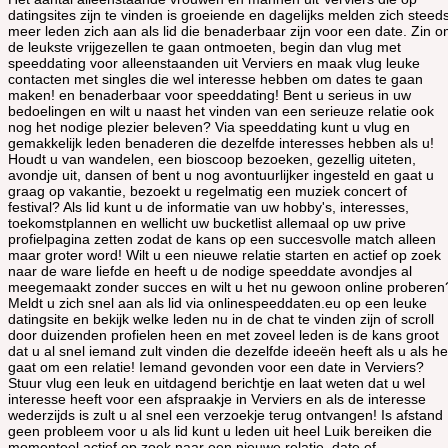
datingsites zijn te vinden is groeiende en dagelijks melden zich steed
meer leden zich aan als lid die benaderbaar zijn voor een date. Zin 
de leukste vrijgezellen te gaan ontmoeten, begin dan vlug met
speeddating voor alleenstaanden uit Verviers en maak vlug leuke
contacten met singles die wel interesse hebben om dates te gaan
maken! en benaderbaar voor speeddating! Bent u serieus in uw
bedoelingen en wilt u naast het vinden van een serieuze relatie ook
nog het nodige plezier beleven? Via speeddating kunt u vlug en
gemakkelijk leden benaderen die dezelfde interesses hebben als u!
Houdt u van wandelen, een bioscoop bezoeken, gezellig uiteten,
avondje uit, dansen of bent u nog avontuurlijker ingesteld en gaat u
graag op vakantie, bezoekt u regelmatig een muziek concert of
festival? Als lid kunt u de informatie van uw hobby's, interesses,
toekomstplannen en wellicht uw bucketlist allemaal op uw prive
profielpagina zetten zodat de kans op een succesvolle match alleen
maar groter word! Wilt u een nieuwe relatie starten en actief op zoek
naar de ware liefde en heeft u de nodige speeddate avondjes al
meegemaakt zonder succes en wilt u het nu gewoon online proberen
Meldt u zich snel aan als lid via onlinespeeddaten.eu op een leuke
datingsite en bekijk welke leden nu in de chat te vinden zijn of scroll
door duizenden profielen heen en met zoveel leden is de kans groot
dat u al snel iemand zult vinden die dezelfde ideeën heeft als u als he
gaat om een relatie! Iemand gevonden voor een date in Verviers?
Stuur vlug een leuk en uitdagend berichtje en laat weten dat u wel
interesse heeft voor een afspraakje in Verviers en als de interesse
wederzijds is zult u al snel een verzoekje terug ontvangen! Is afstand
geen probleem voor u als lid kunt u leden uit heel Luik bereiken die
momenteel actief op zoek naar een nieuwe relatie, date of