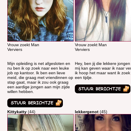
Vrouw zoekt Man
Vrouw zoekt Man
Verviers
Verviers
Mijn opleiding is net afgesloten en
Hey, ben jij die lekkere jongen
nu ben ik op zoek naar een leuke
mij kan geven waar ik naar ve
job op kantoor. Ik ben een lieve
ik hoop het maar want ik zoek 
meid, die graag met vriendinnen op
een tijdje.
stap gaat, maar ik zou ook graag
een aardige jongen aan mijn zijde
willen hebben.
Kittykatty
(44)
lekkergenot
(45)