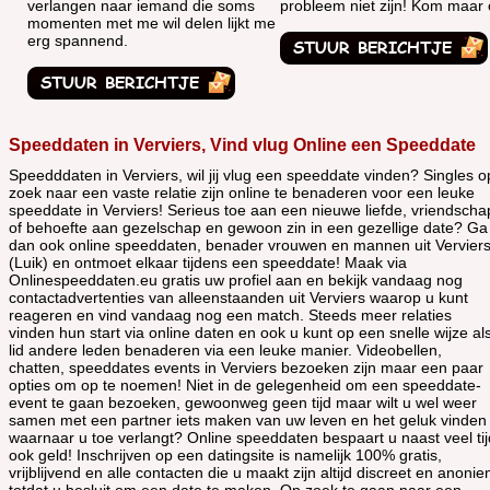
verlangen naar iemand die soms
probleem niet zijn! Kom maar o
momenten met me wil delen lijkt me
erg spannend.
Speeddaten in Verviers, Vind vlug Online een Speeddate
Speedddaten in Verviers, wil jij vlug een speeddate vinden? Singles o
zoek naar een vaste relatie zijn online te benaderen voor een leuke
speeddate in Verviers! Serieus toe aan een nieuwe liefde, vriendscha
of behoefte aan gezelschap en gewoon zin in een gezellige date? Ga
dan ook online speeddaten, benader vrouwen en mannen uit Vervier
(Luik) en ontmoet elkaar tijdens een speeddate! Maak via
Onlinespeeddaten.eu gratis uw profiel aan en bekijk vandaag nog
contactadvertenties van alleenstaanden uit Verviers waarop u kunt
reageren en vind vandaag nog een match. Steeds meer relaties
vinden hun start via online daten en ook u kunt op een snelle wijze al
lid andere leden benaderen via een leuke manier. Videobellen,
chatten, speeddates events in Verviers bezoeken zijn maar een paar
opties om op te noemen! Niet in de gelegenheid om een speeddate-
event te gaan bezoeken, gewoonweg geen tijd maar wilt u wel weer
samen met een partner iets maken van uw leven en het geluk vinden
waarnaar u toe verlangt? Online speeddaten bespaart u naast veel tij
ook geld! Inschrijven op een datingsite is namelijk 100% gratis,
vrijblijvend en alle contacten die u maakt zijn altijd discreet en anoni