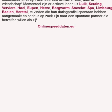
vriendschap! Momenteel zijn er actieve leden uit
Luik
,
Seraing
,
Verviers
,
Hoei
,
Eupen
,
Herve
,
Borgworm
,
Stavelot
,
Spa
,
Limbour
Baelen
,
Herstal
, te vinden die hun datingprofiel spontaan hebben
aangemaakt en serieus op zoek zijn naar een spontane partner die
hetzelfde willen als zij!
Onlinespeeddaten.eu